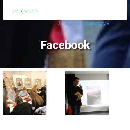
CZYTAJ WIĘCEJ »
« Poprzedni
1
2
3
4
5
Następny »
Facebook