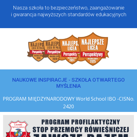
Nasza szkoła to bezpieczeństwo, zaangażowanie
i gwarancja najwyższych standardów edukacyjnych
NAUKOWE INSPIRACJE - SZKOŁA OTWARTEGO
MYŚLENIA
PROGRAM MIĘDZYNARODOWY World School IBO -CISNo.
2420