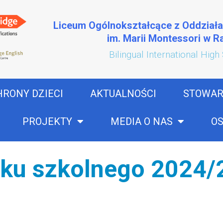
Liceum Ogólnokształcące z Oddział
im. Marii Montessori w 
Bilingual International High
HRONY DZIECI
AKTUALNOŚCI
STOWAR
PROJEKTY
MEDIA O NAS
OS
oku szkolnego 2024/