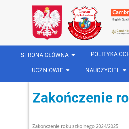
POLITYKA OC
STRONA GŁÓWNA
UCZNIOWIE
NAUCZYCIEL
Zakończenie r
Zakończenie roku szkolnego 2024/2025