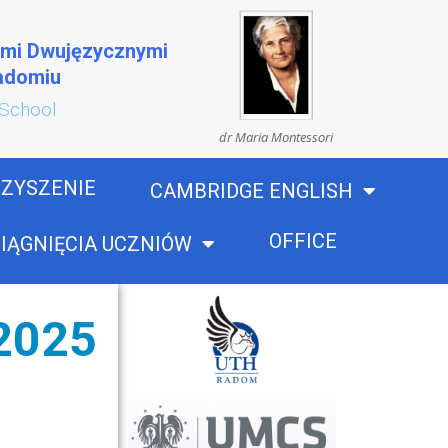
ami Dwujęzycznymi
Radomiu
 School
dr Maria Montessori
ZYSZENIE
CAMBRIDGE ENGLISH
OFFICE
IĄGNIĘCIA UCZNIÓW
2025