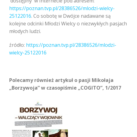
dostępny w Internecie pod adresem:
https://poznan.tvp.pl/28386526/mlodzi-wielcy-
25122016
. Co sobotę w Dwójce nadawane są
kolejne odcinki Młodzi Wielcy o niezwykłych pasjach
młodych ludzi.
źródło:
https://poznan.tvp.pl/28386526/mlodzi-
wielcy-25122016
Polecamy również artykuł o pasji Mikołaja
„Borzywoja” w czasopiśmie „COGITO”, 1/2017