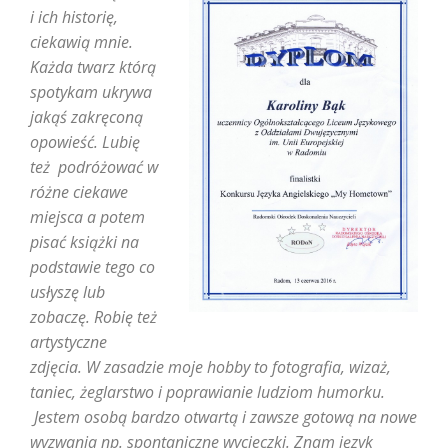
i ich historię,
ciekawią mnie.
Każda twarz którą
spotykam ukrywa
jakąś zakręconą
opowieść. Lubię
też podróżować w
różne ciekawe
miejsca a potem
pisać książki na
podstawie tego co
usłyszę lub
zobaczę. Robię też
artystyczne
zdjęcia. W zasadzie moje hobby to fotografia, wizaż,
taniec, żeglarstwo i poprawianie ludziom humorku.
Jestem osobą bardzo otwartą i zawsze gotową na nowe
wyzwania np. spontaniczne wycieczki. Znam język