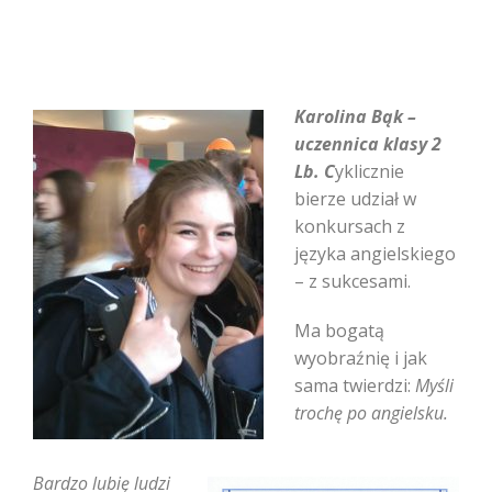
Karolina Bąk –
uczennica klasy 2
Lb. C
yklicznie
bierze udział w
konkursach z
języka angielskiego
– z sukcesami.
Ma bogatą
wyobraźnię i jak
sama twierdzi:
Myśli
trochę po angielsku.
Bardzo lubię ludzi