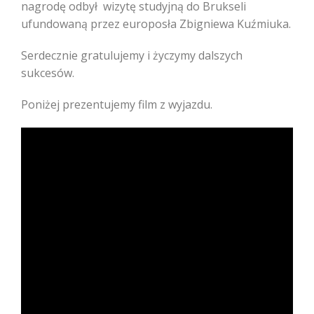
nagrodę odbył wizytę studyjną do Brukseli
ufundowaną przez europosła Zbigniewa Kuźmiuka.
Serdecznie gratulujemy i życzymy dalszych
sukcesów.
Poniżej prezentujemy film z wyjazdu.