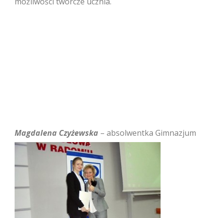
możliwości twórcze ucznia.
Magdalena
Czyżewska
– absolwentka Gimnazjum