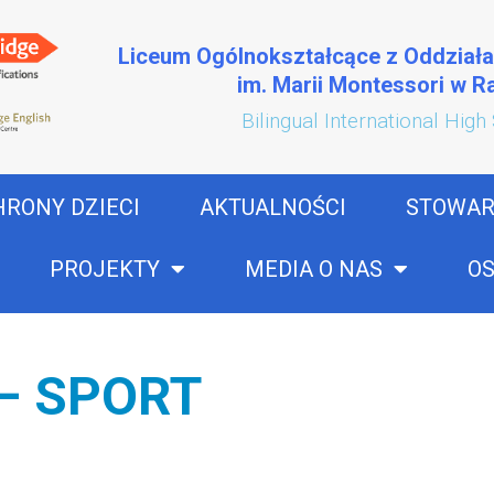
Liceum Ogólnokształcące z Oddział
im. Marii Montessori w 
Bilingual International High
HRONY DZIECI
AKTUALNOŚCI
STOWAR
PROJEKTY
MEDIA O NAS
OS
– SPORT