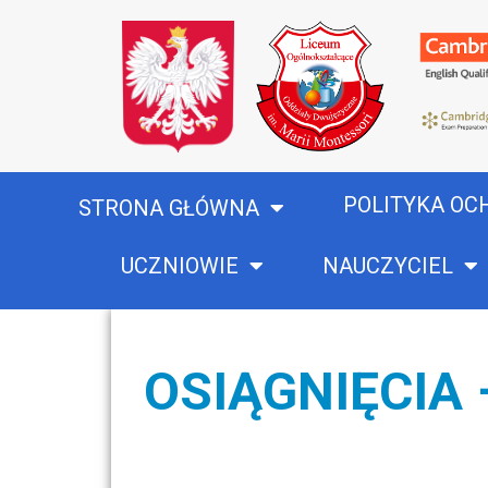
POLITYKA OC
STRONA GŁÓWNA
UCZNIOWIE
NAUCZYCIEL
OSIĄGNIĘCIA 