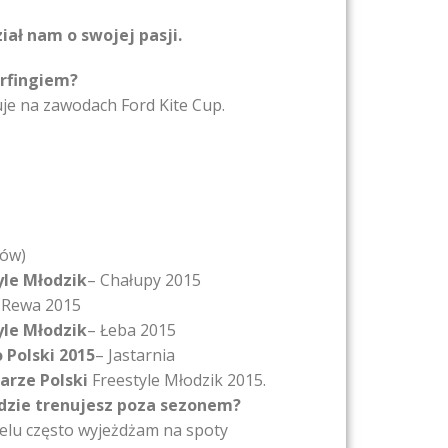
ał nam o swojej pasji.
urfingiem?
uje na zawodach Ford Kite Cup.
ców)
yle Młodzik
– Chałupy 2015
 Rewa 2015
yle Młodzik
– Łeba 2015
 Polski 2015
– Jastarnia
arze Polski
Freestyle Młodzik 2015.
gdzie trenujesz poza sezonem?
lu często wyjeżdżam na spoty