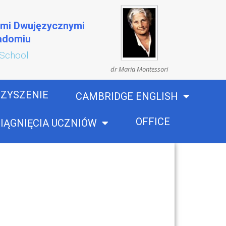
ami Dwujęzycznymi
Radomiu
 School
dr Maria Montessori
ZYSZENIE
CAMBRIDGE ENGLISH
OFFICE
IĄGNIĘCIA UCZNIÓW