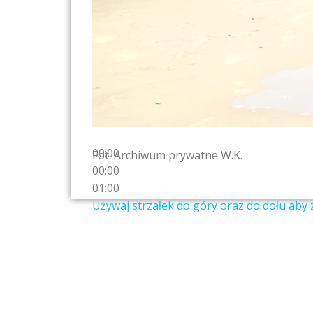
00:00
Fot. Archiwum prywatne W.K.
00:00
01:00
Używaj strzałek do góry oraz do dołu aby 