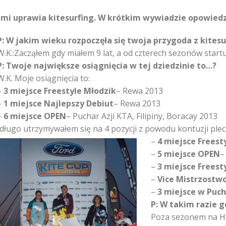
ami uprawia kitesurfing. W krótkim wywiadzie opowiedzi
P: W jakim wieku rozpoczęła się twoja przygoda z kites
W.K.:Zacząłem gdy miałem 9 lat, a od czterech sezonów start
P: Twoje największe osiągnięcia w tej dziedzinie to…?
W.K. Moje osiągnięcia to:
–
3 miejsce Freestyle Młodzik
– Rewa 2013
–
1 miejsce Najlepszy Debiut
– Rewa 2013
–
6 miejsce OPEN
– Puchar Azji KTA, Filipiny, Boracay 2013
(długo utrzymywałem się na 4 pozycji z powodu kontuzji ple
–
4 miejsce Fr
eest
–
5 miejsce OPEN
–
–
3 miejsce Freest
–
Vice Mistrzostwo
–
3 miejsce w Puch
P: W takim razie 
Poza sezonem na He