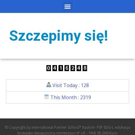
Szczepimy się!
Visit Today : 128
This Month : 2319
© Copyright by International Partner School* Radom- PSP SDG-L edukacja
brytyjska dwujęzyczna montessori IP UE – FINE 95.000 €uro