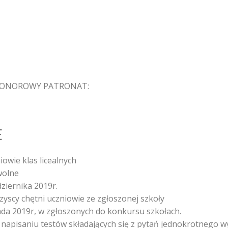
ONOROWY PATRONAT:
E
owie klas licealnych
wolne
ziernika 2019r.
zyscy chętni uczniowie ze zgłoszonej szkoły
pada 2019r, w zgłoszonych do konkursu szkołach.
napisaniu testów składających się z pytań jednokrotnego w