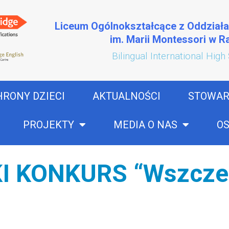
Liceum Ogólnokształcące z Oddział
im. Marii Montessori w 
Bilingual International High
HRONY DZIECI
AKTUALNOŚCI
STOWAR
PROJEKTY
MEDIA O NAS
OS
 KONKURS “Wszcze