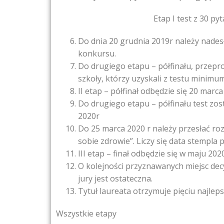
Etap I test z 30 pyt
Do dnia 20 grudnia 2019r należy nades
konkursu.
Do drugiego etapu – półfinału, przepr
szkoły, którzy uzyskali z testu minim
II etap – półfinał odbędzie się 20 marc
Do drugiego etapu – półfinału test zos
2020r
Do 25 marca 2020 r należy przesłać ro
sobie zdrowie”. Liczy się data stempla
III etap – finał odbędzie się w maju 2020
O kolejności przyznawanych miejsc dec
jury jest ostateczna.
Tytuł laureata otrzymuje pięciu najlepsz
Wszystkie etapy