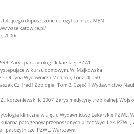
kształcącego dopuszczone do użytku przez MEN
ww.wsse.katowice.pl/
e, 2000r
999. Zarys parazytologii lekarskiej. PZWL,
e występujące w kurzu domowym. W: Majkowska
ze. Oficyna Wydawnicza Mediton, Łódź: 40- 50.
Błaszak Cz. [red.] Zoologia, Tom 2, Część 1 Wydawnictwo N
 Z., Korzeniewski K. 2007. Zarys medycyny tropikalnej, Wojsk
Parazytologia kliniczna w ujęciu Wydawnictwo Lekarskie PZWL,
molekularna patogenów przenoszonych przez Wyd. Lek. PZWL,
ne i pasożytnicze. PZWL, Warszawa.