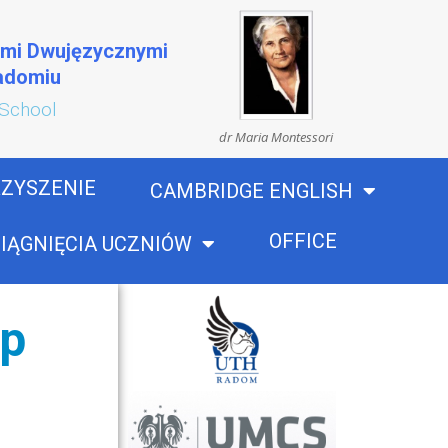
ami Dwujęzycznymi
Radomiu
 School
dr Maria Montessori
ZYSZENIE
CAMBRIDGE ENGLISH
OFFICE
IĄGNIĘCIA UCZNIÓW
p