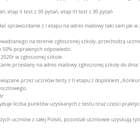
ań, etap II test z 30 pytań, etap III test z 30 pytań
łać sprawozdanie z I etapu na adres mailowy taki sam jak w
owadzanego na terenie zgłoszonej szkoły, przechodzą uczni
um 50% poprawnych odpowiedzi.
a 2020r w zgłoszonej szkole.
tanie przesłany na adres mailowy zgłoszonej szkoły do dnia
związane przez uczniów testy z II etapu z dopiskiem „Konku
 pocztowego.
r.
yduje liczba punktów uzyskanych z testu oraz części praktyc
ych uczniów z całej Polski, pozostali uczniowie uzyskują tytuł