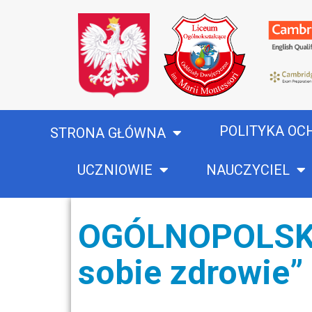
POLITYKA OC
STRONA GŁÓWNA
UCZNIOWIE
NAUCZYCIEL
OGÓLNOPOLSKI
sobie zdrowie”