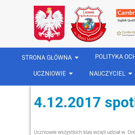
POLITYKA OC
STRONA GŁÓWNA
UCZNIOWIE
NAUCZYCIEL
4.12.2017 spo
Uczniowie wszystkich klas wzięli udział w D