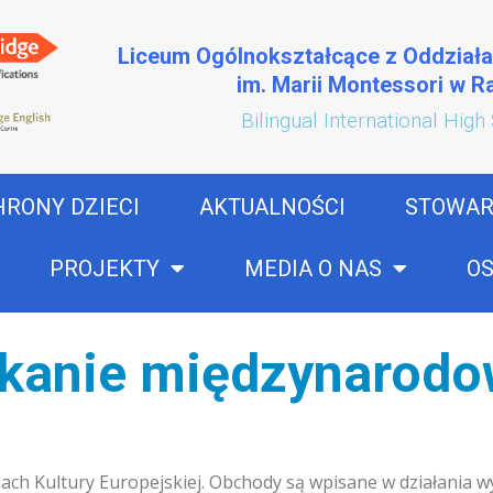
Liceum Ogólnokształcące z Oddział
im. Marii Montessori w 
Bilingual International High
HRONY DZIECI
AKTUALNOŚCI
STOWAR
PROJEKTY
MEDIA O NAS
OS
tkanie międzynarod
niach Kultury Europejskiej. Obchody są wpisane w działania