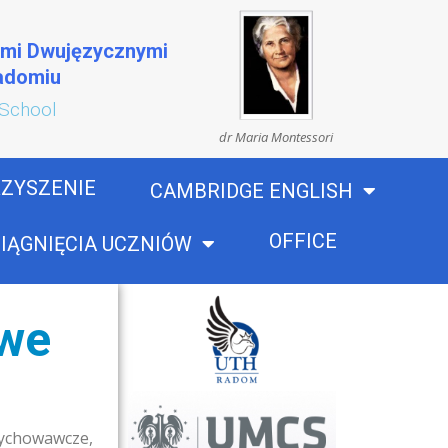
ami Dwujęzycznymi
Radomiu
 School
dr Maria Montessori
ZYSZENIE
CAMBRIDGE ENGLISH
OFFICE
IĄGNIĘCIA UCZNIÓW
owe
 wychowawcze,