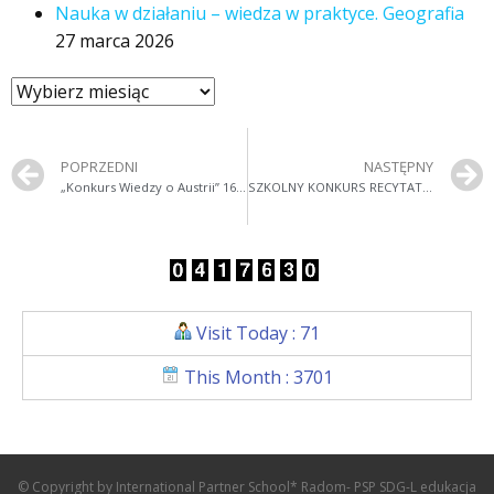
Nauka w działaniu – wiedza w praktyce. Geografia
27 marca 2026
POPRZEDNI
NASTĘPNY
„Konkurs Wiedzy o Austrii” 16.04.2019r.
SZKOLNY KONKURS RECYTATORSKI 25.04.2019r.
Visit Today : 71
This Month : 3701
© Copyright by International Partner School* Radom- PSP SDG-L edukacja