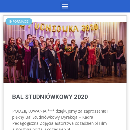
INFORMACJE
BAL STUDNIÓWKOWY 2020
PODZIĘKOWANIA *** dziękujemy za zaproszenie i
piękny Bal Studniówkowy Dyrekcja – Kadra
Pedagogiczna Zdjęcia autorstwa cozadzien.pl Film
autorstwa portalu cozadzien.pl