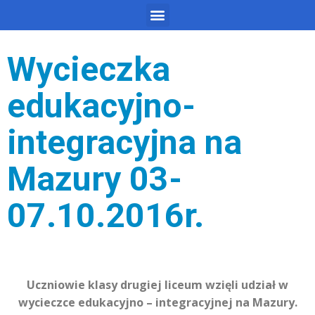
Wycieczka
edukacyjno-
integracyjna na
Mazury 03-
07.10.2016r.
Uczniowie klasy drugiej liceum wzięli udział w
wycieczce edukacyjno – integracyjnej na Mazury.