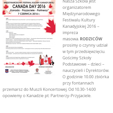
N
asza Szkoła jest
organizatorem
Międzynarodowego
Festiwalu Kultury
Kanadyjskiej 2016 –
impreza
masowa.
RODZICÓW
prosimy o czynny udział
w tym przedsięwzięciu.
Gościmy Szkoły
Podstawowe – dzieci –
nauczycieli i Dyrektorów.
O godzinie 10.00 zbiórka
przy fontannach
przemarsz do Muszli Koncertowej. Od 10.30-14.00
opowiemy o Kanadzie pt: Partnerzy-Przyjaciele.