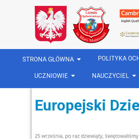
POLITYKA OC
STRONA GŁÓWNA
UCZNIOWIE
NAUCZYCIEL
Europejski Dzi
25 września, po raz dziewiąty, świętowaliśm