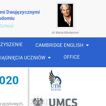
ami Dwujęzycznymi
Radomiu
 School
dr Maria Montessori
ZYSZENIE
CAMBRIDGE ENGLISH
OFFICE
IĄGNIĘCIA UCZNIÓW
2020
w językowych,