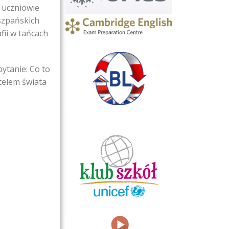
a uczniowie
iszpańskich
ii w tańcach
ytanie: Co to
telem świata