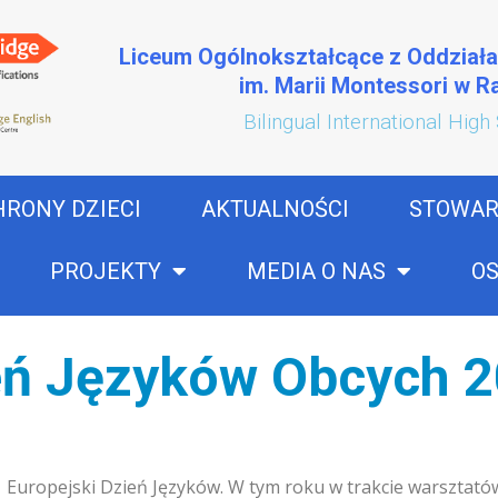
Liceum Ogólnokształcące z Oddział
im. Marii Montessori w 
Bilingual International High
HRONY DZIECI
AKTUALNOŚCI
STOWAR
PROJEKTY
MEDIA O NAS
OS
eń Języków Obcych 
y Europejski Dzień Języków. W tym roku w trakcie warsztató