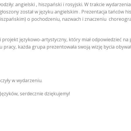
ziły: angielski , hiszpański i rosyjski. W trakcie wydarzeni
głoszony został w języku angielskim . Prezentacja tańców h
szpańskim) o pochodzeniu, nazwach i znaczeniu choreograf
 projekt językowo-artystyczny, który miał odpowiedzieć na p
 pracy, każda grupa prezentowała swoją wizję bycia obywa
iczyły w wydarzeniu.
ęzyków, serdecznie dziękujemy!