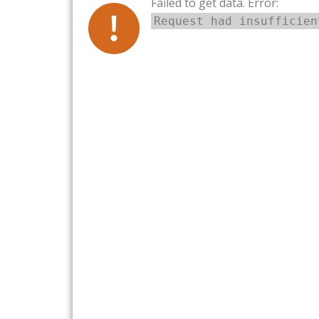
Failed to get data. Error:
Request had insufficien