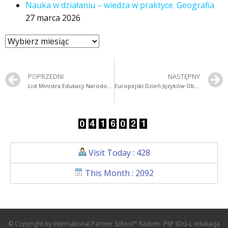
Nauka w działaniu – wiedza w praktyce. Geografia
27 marca 2026
POPRZEDNI
NASTĘPNY
List Ministra Edukacji Narodowej z okazji rozpoczęcia roku szkolnego 2020/2021
Europejski Dzień Języków Obcych 2020
Visit Today : 428
This Month : 2092
© Copyright by International Partner School* Radom- PSP SDG-L edukacja