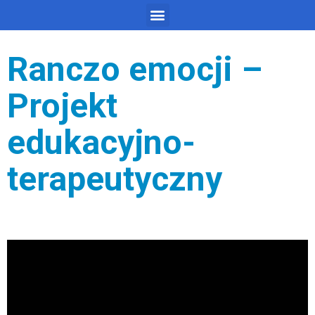
Ranczo emocji –
Projekt
edukacyjno-
terapeutyczny