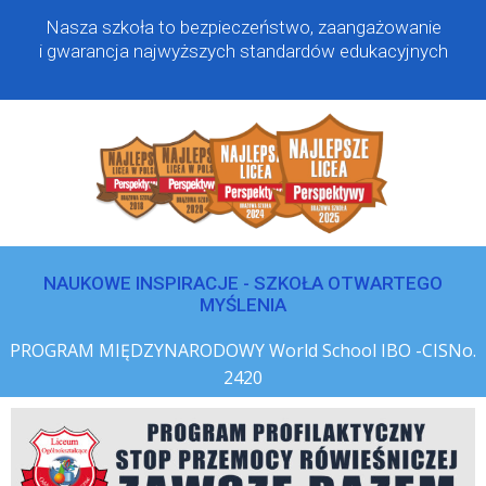
Nasza szkoła to bezpieczeństwo, zaangażowanie
i gwarancja najwyższych standardów edukacyjnych
NAUKOWE INSPIRACJE - SZKOŁA OTWARTEGO
MYŚLENIA
PROGRAM MIĘDZYNARODOWY World School IBO -CISNo.
2420