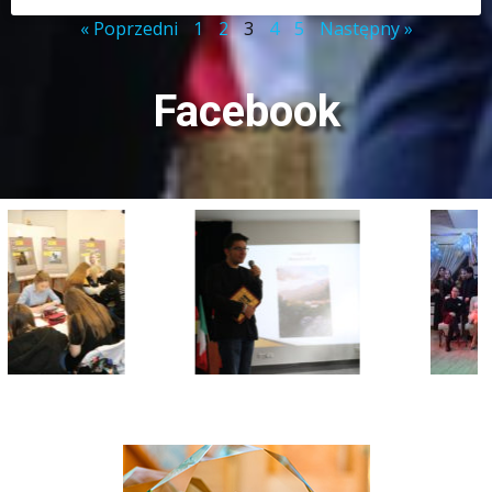
« Poprzedni
1
2
3
4
5
Następny »
Facebook