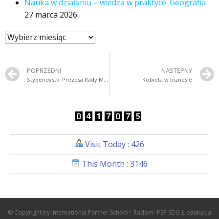
Nauka w działaniu – wiedza w praktyce. Geografia
27 marca 2026
POPRZEDNI
NASTĘPNY
Stypendystki Prezesa Rady Ministrów
Kobieta w biznesie
Visit Today : 426
This Month : 3146
© Copyright by International Partner School* Radom- PSP SDG-L edukacja