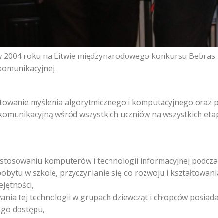
w 2004 roku na Litwie międzynarodowego konkursu Bebras 
 komunikacyjnej.
łtowanie myślenia algorytmicznego i komputacyjnego oraz 
i komunikacyjną wśród wszystkich uczniów na wszystkich eta
stosowaniu komputerów i technologii informacyjnej podcz
bytu w szkole, przyczynianie się do rozwoju i kształtowan
ejętności,
nia tej technologii w grupach dziewcząt i chłopców posiad
ego dostępu,