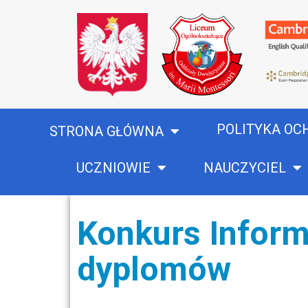
POLITYKA OC
STRONA GŁÓWNA
UCZNIOWIE
NAUCZYCIEL
Konkurs Inform
dyplomów