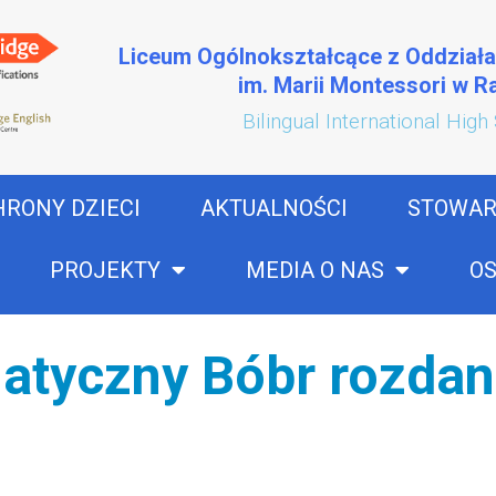
Liceum Ogólnokształcące z Oddział
im. Marii Montessori w 
Bilingual International High
HRONY DZIECI
AKTUALNOŚCI
STOWAR
PROJEKTY
MEDIA O NAS
OS
atyczny Bóbr rozdan