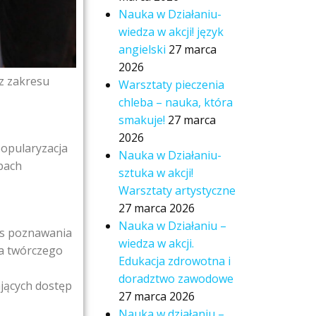
Nauka w Działaniu-
wiedza w akcji! język
angielski
27 marca
2026
z zakresu
Warsztaty pieczenia
chleba – nauka, która
smakuje!
27 marca
2026
popularyzacja
Nauka w Działaniu-
pach
sztuka w akcji!
Warsztaty artystyczne
27 marca 2026
Nauka w Działaniu –
as poznawania
wiedza w akcji.
ia twórczego
Edukacja zdrowotna i
doradztwo zawodowe
ających dostęp
27 marca 2026
Nauka w działaniu –