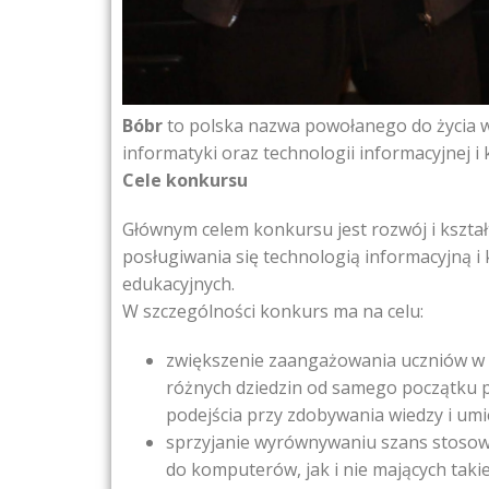
Bóbr
to polska nazwa powołanego do życia 
informatyki oraz technologii informacyjnej i
Cele konkursu
Głównym celem konkursu jest rozwój i kszta
posługiwania się technologią informacyjną 
edukacyjnych.
W szczególności konkurs ma na celu:
zwiększenie zaangażowania uczniów w 
różnych dziedzin od samego początku po
podejścia przy zdobywania wiedzy i umi
sprzyjanie wyrównywaniu szans stosowa
do komputerów, jak i nie mających taki