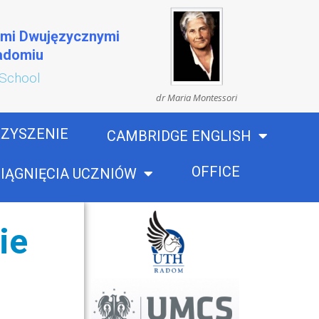
ami Dwujęzycznymi
Radomiu
 School
dr Maria Montessori
ZYSZENIE
CAMBRIDGE ENGLISH
OFFICE
IĄGNIĘCIA UCZNIÓW
ie