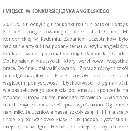
I MIEJSCE W KONKURSIE JĘZYKA ANGIELSKIEGO
30.11.2015r. odbył się finał konkursu “Threats of Today’s
Europe” zorganizowanego przez II LO im. M.
Konopnickiej w Radomiu. Zadaniem uczestników było
napisanie artykułu na podany temat w języku angielskim.
Konkurs swoim patronatem objął Radomski Ośrodek
Doskonalenia Nauczycieli, który weryfikował wszystkie
prace. Do finału zakwalifikowano 17 prac z różnych szkół
ponadgimnazjalnych. Prace zostały ocenione pod
względem pomysłowości, błyskotliwości, oryginalności,
wieloaspektowego podejścia do tematu i spojrzenia na
sytuację Europy okiem młodego człowieka. Wyłoniono
trzech zwycięzców a sześć prac wyróżniono. Ogromnie
nam miło, że uczniowie naszej szkoły zajęli I i III miejsce w
finale. Są to uczniowie klasy 2 Lb: Jagoda Tyczyńska (I
miejsce) oraz Igor Hernik (III miejsce), wyróżnienie