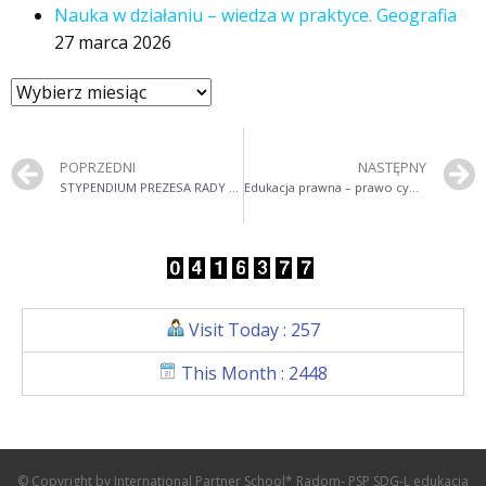
Nauka w działaniu – wiedza w praktyce. Geografia
27 marca 2026
POPRZEDNI
NASTĘPNY
STYPENDIUM PREZESA RADY MINISTRÓW
Edukacja prawna – prawo cywilne cz.II 02.12.15r.
Visit Today : 257
This Month : 2448
© Copyright by International Partner School* Radom- PSP SDG-L edukacja