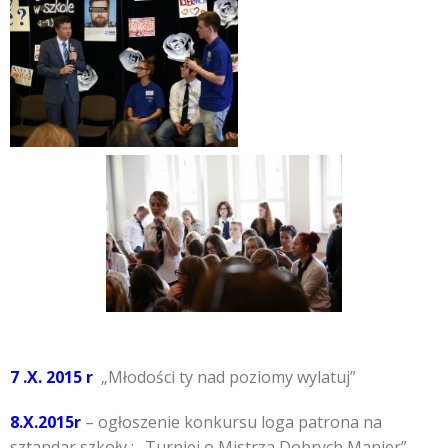
7 .X. 2015 r
„Młodości ty nad poziomy wylatuj”
8.X.2015r
– ogłoszenie konkursu loga patrona na
sztandar szkoły ;„ Turniej o Mistrza Dobrych Manier”