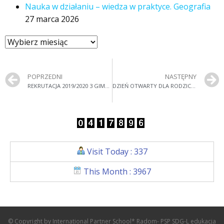
Nauka w działaniu – wiedza w praktyce. Geografia
27 marca 2026
POPRZEDNI
NASTĘPNY
REKRUTACJA 2019/2020 3 GIMNAZJUM – 8 SZKOŁY PODSTAWOWEJ- ABSOLWENTÓW 7 KLAS SZKOŁY PODSTAWOWEJ
DZIEŃ OTWARTY DLA RODZICÓW UCZNIÓW – 14 LUTY 16-17.30
Visit Today : 337
This Month : 3967
© Copyright by International Partner School* Radom- PSP SDG-L edukacja