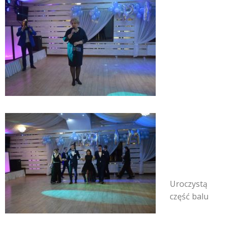
Uroczystą
część balu