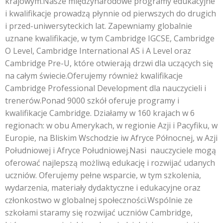
krajowym.Nasze międzynarodowe programy edukacyjne
i kwalifikacje prowadzą płynnie od pierwszych do drugich
i przed-uniwersyteckich lat. Zapewniamy globalnie
uznane kwalifikacje, w tym Cambridge IGCSE, Cambridge
O Level, Cambridge International AS i A Level oraz
Cambridge Pre-U, które otwierają drzwi dla uczących się
na całym świecie.Oferujemy również kwalifikacje
Cambridge Professional Development dla nauczycieli i
trenerów.Ponad 9000 szkół oferuje programy i
kwalifikacje Cambridge. Działamy w 160 krajach w 6
regionach: w obu Amerykach, w regionie Azji i Pacyfiku, w
Europie, na Bliskim Wschodzie iw Afryce Północnej, w Azji
Południowej i Afryce Południowej.Nasi nauczyciele mogą
oferować najlepszą możliwą edukację i rozwijać udanych
uczniów. Oferujemy pełne wsparcie, w tym szkolenia,
wydarzenia, materiały dydaktyczne i edukacyjne oraz
członkostwo w globalnej społeczności.Wspólnie ze
szkołami staramy się rozwijać uczniów Cambridge,