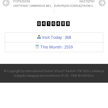
POPRZEDNI
NASTĘPNY
CERTYFIKAT CAMBRIDGE ABSOLWENCI
EUROPEJSKI DZIEŃ JĘZYKÓW 26 WRZEŚNIA 2008
Visit Today : 368
This Month : 2559
© Copyright by International Partner School* Radom- PSP SDG-L edukacja
brytyjska dwujęzyczna montessori IP UE – FINE 95.000 €uro