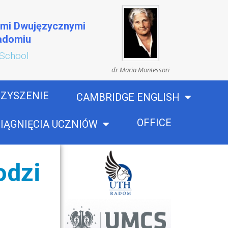
ami Dwujęzycznymi
Radomiu
 School
dr Maria Montessori
ZYSZENIE
CAMBRIDGE ENGLISH
OFFICE
IĄGNIĘCIA UCZNIÓW
odzi