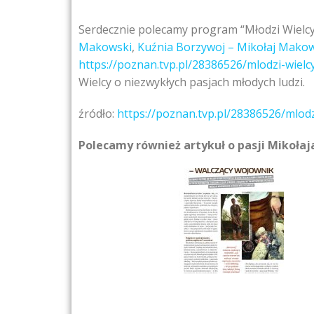
Serdecznie polecamy program “Młodzi Wielcy
Makowski
,
Kuźni
a Borzywoj – Mikołaj Mako
https://poznan.tvp.pl/28386526/mlodzi-wiel
Wielcy o niezwykłych pasjach młodych ludzi.
źródło:
https://poznan.tvp.pl/28386526/mlod
Polecamy również artykuł o pasji Mikoła