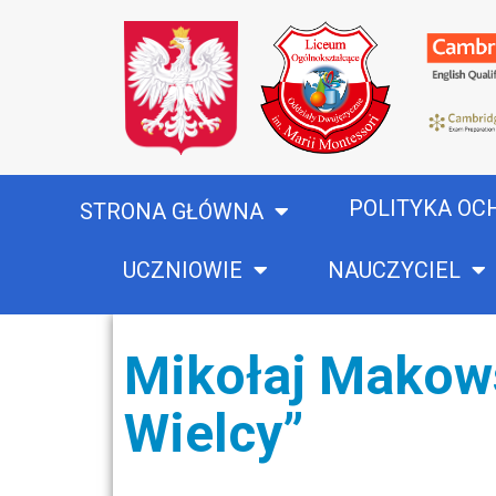
POLITYKA OC
STRONA GŁÓWNA
UCZNIOWIE
NAUCZYCIEL
Mikołaj Makows
Wielcy”