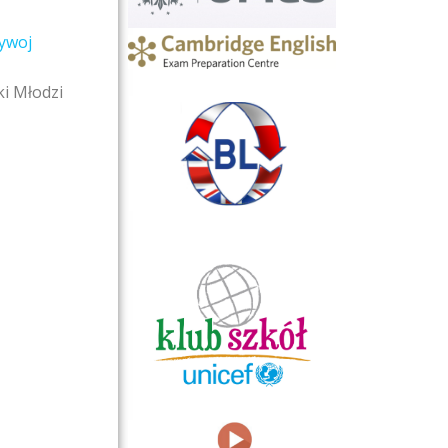
ywoj
ki Młodzi