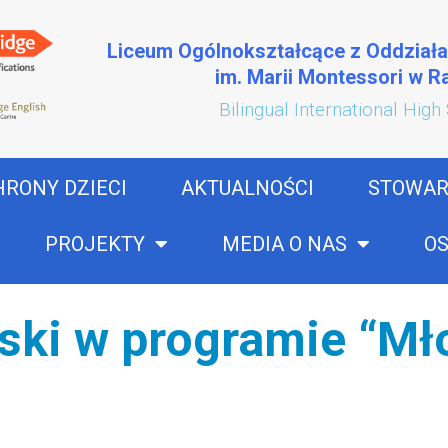
Liceum Ogólnokształcące z Oddział
im. Marii Montessori w 
Bilingual International High
HRONY DZIECI
AKTUALNOŚCI
STOWAR
PROJEKTY
MEDIA O NAS
OS
ki w programie “Mł