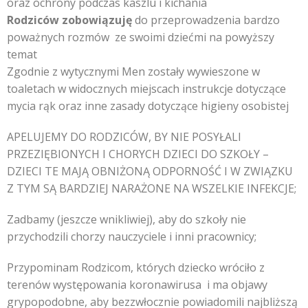
oraz ochrony podczas kaszlu i kichania
Rodziców zobowiązuję
do przeprowadzenia bardzo
poważnych rozmów ze swoimi dziećmi na powyższy
temat
Zgodnie z wytycznymi Men zostały wywieszone w
toaletach w widocznych miejscach instrukcje dotyczące
mycia rąk oraz inne zasady dotyczące higieny osobistej
APELUJEMY DO RODZICÓW, BY NIE POSYŁALI
PRZEZIĘBIONYCH I CHORYCH DZIECI DO SZKOŁY –
DZIECI TE MAJĄ OBNIŻONĄ ODPORNOŚĆ I W ZWIĄZKU
Z TYM SĄ BARDZIEJ NARAŻONE NA WSZELKIE INFEKCJE;
Zadbamy (jeszcze wnikliwiej), aby do szkoły nie
przychodzili chorzy nauczyciele i inni pracownicy;
Przypominam Rodzicom, których dziecko wróciło z
terenów występowania koronawirusa i ma objawy
grypopodobne, aby bezzwłocznie powiadomili najbliższą